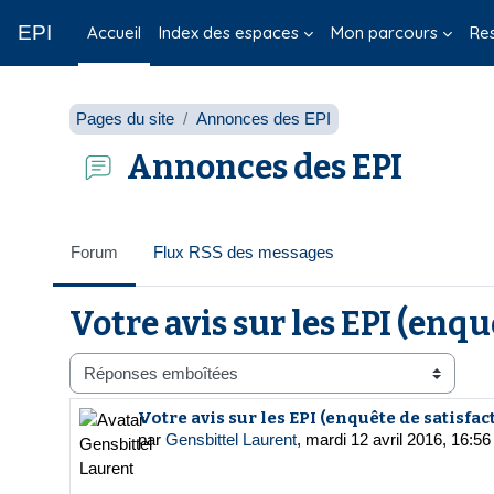
Passer au contenu principal
EPI
Accueil
Index des espaces
Mon parcours
Re
Pages du site
Annonces des EPI
Annonces des EPI
Forum
Flux RSS des messages
Votre avis sur les EPI (enqu
Type d’affichage
Votre avis sur les EPI (enquête de satisfac
Nombre de réponses : 0
par
Gensbittel Laurent
,
mardi 12 avril 2016, 16:56