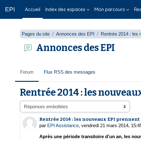
Passer au contenu principal
EPI
Accueil
Index des espaces
Mon parcours
Re
Pages du site
Annonces des EPI
Rentrée 2014 : les 
Annonces des EPI
Forum
Flux RSS des messages
Rentrée 2014 : les nouveaux
Type d’affichage
Rentrée 2014 : les nouveaux EPI prennent l
Nombre de réponses : 0
par
EPI Assistance
,
vendredi 21 mars 2014, 15:4
Après une période transitoire d’un an, les nou