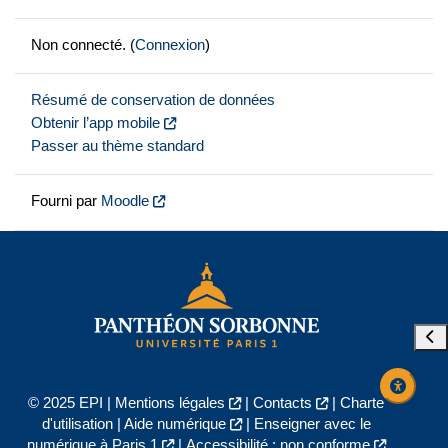
Non connecté. (
Connexion
)
Résumé de conservation de données
Obtenir l’app mobile
Passer au thème standard
Fourni par
Moodle
Ouvr
© 2025 EPI |
Mentions légales
|
Contacts
|
Charte
d'utilisation
|
Aide numérique
|
Enseigner avec le
numérique à Paris 1
|
Accessibilité : non conforme