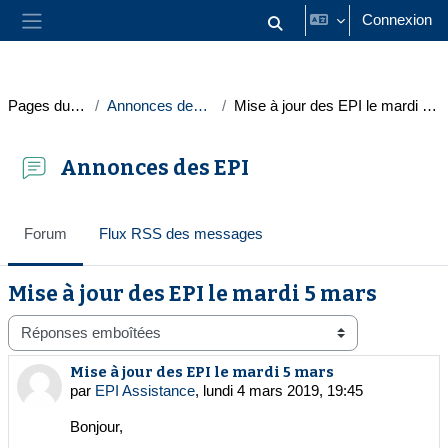
Passer au contenu principal
Connexion
Activer/désactiver la saisie
Panneau latéral
Pages du site
Annonces des EPI
Mise à jour des EPI le mardi 5 mars
Annonces des EPI
Forum
Flux RSS des messages
Mise à jour des EPI le mardi 5 mars
Type d’affichage
Mise à jour des EPI le mardi 5 mars
Nombre de réponses : 0
par
EPI Assistance
,
lundi 4 mars 2019, 19:45
Bonjour,