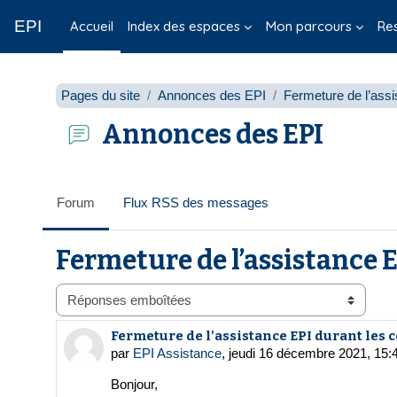
Passer au contenu principal
EPI
Accueil
Index des espaces
Mon parcours
Re
Pages du site
Annonces des EPI
Fermeture de l’ass
Annonces des EPI
Forum
Flux RSS des messages
Fermeture de l’assistance E
Type d’affichage
Fermeture de l’assistance EPI durant les 
Nombre de réponses : 0
par
EPI Assistance
,
jeudi 16 décembre 2021, 15:
Bonjour,