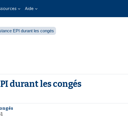
ssources
Aide
istance EPI durant les congés
PI durant les congés
congés
41