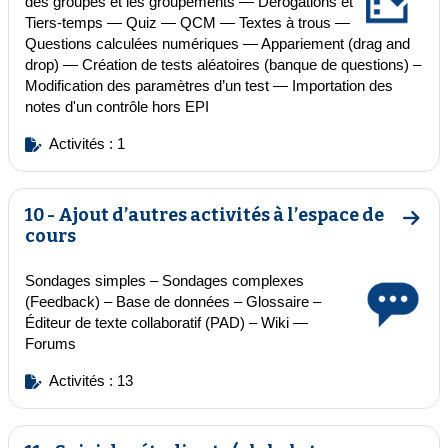
des groupes et les groupements — Dérogations et
Tiers-temps — Quiz — QCM — Textes à trous —
Questions calculées numériques — Appariement (drag and
drop) — Création de tests aléatoires (banque de questions) –
Modification des paramètres d’un test —
Importation des
notes d'un contrôle hors EPI
Activités : 1
10 - Ajout d’autres activités à l’espace de
Aller 
cours
Sondages simples
–
Sondages complexes
(Feedback)
– Base de données –
Glossaire
–
Éditeur de texte collaboratif (PAD) – Wiki —
Forums
Activités : 13