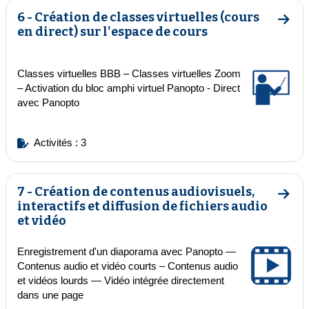
6 - Création de classes virtuelles (cours
Aller 
en direct) sur l'espace de cours
Classes virtuelles BBB – Classes virtuelles Zoom
–
Activation du bloc amphi virtuel Panopto
- Direct
avec Panopto
Activités : 3
7 - Création de contenus audiovisuels,
Aller 
interactifs et diffusion de fichiers audio
et vidéo
Enregistrement d'un diaporama avec Panopto —
Contenus audio et vidéo courts
–
Contenus audio
et vidéos lourds
—
Vidéo intégrée directement
dans une page