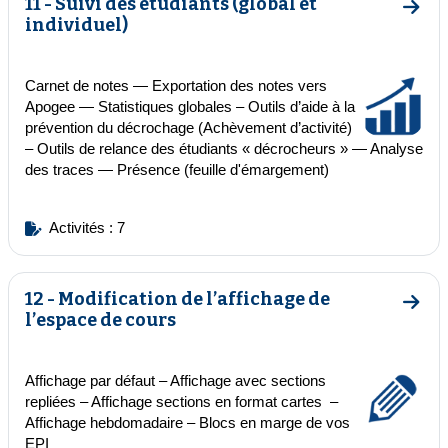
11 - Suivi des étudiants (global et
Aller 
individuel)
Carnet de notes —
Exportation des notes vers
Apogee
— Statistiques globales – Outils d’aide à la
prévention du décrochage (Achèvement d’activité)
– Outils de relance des étudiants « décrocheurs » — Analyse
des traces — Présence (feuille d'émargement)
Activités : 7
12 - Modification de l’affichage de
Aller 
l’espace de cours
Affichage par défaut
– Affichage avec sections
repliées – Affichage sections en format cartes –
Affichage hebdomadaire
–
Blocs en marge de vos
EPI