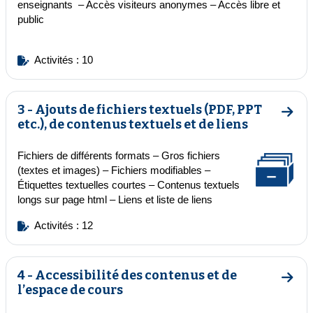
enseignants – Accès visiteurs anonymes – Accès libre et
public
Activités : 10
3 - Ajouts de fichiers textuels (PDF, PPT
Aller 
etc.), de contenus textuels et de liens
Fichiers de différents formats
–
Gros fichiers
(textes et images)
– Fichiers modifiables –
Étiquettes textuelles courtes
– Contenus textuels
longs sur page html –
Liens et liste de liens
Activités : 12
4 - Accessibilité des contenus et de
Aller 
l’espace de cours