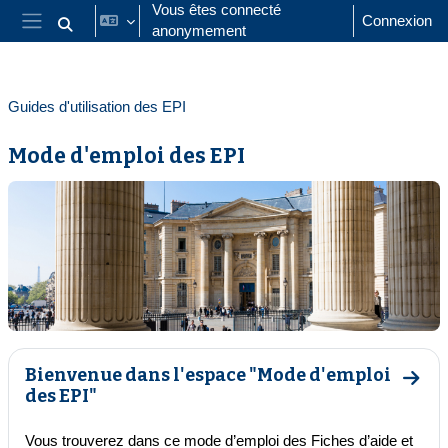
Passer au contenu principal
Vous êtes connecté
Connexion
anonymement
Activer/désactiver la saisie de recherche
Panneau latéral
Guides d'utilisation des EPI
Mode d'emploi des EPI
Résumé de section
Bienvenue dans l'espace "Mode d'emploi
Aller
des EPI"
Vous trouverez dans ce mode d’emploi des Fiches d’aide et