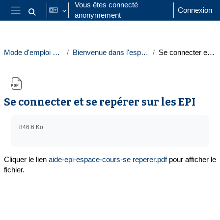
Passer au contenu principal
Vous êtes connecté
Connexion
anonymement
Activer/désactiver la saisie de recherche
Panneau latéral
Mode d'emploi des EPI (enseignants)
Bienvenue dans l'espace "Mode d'emploi des EPI"
Se connecter et se repérer sur les EPI
Se connecter et se repérer sur les EPI
Conditions d’achèvement
846.6 Ko
Cliquer le lien
aide-epi-espace-cours-se reperer.pdf
pour afficher le
fichier.