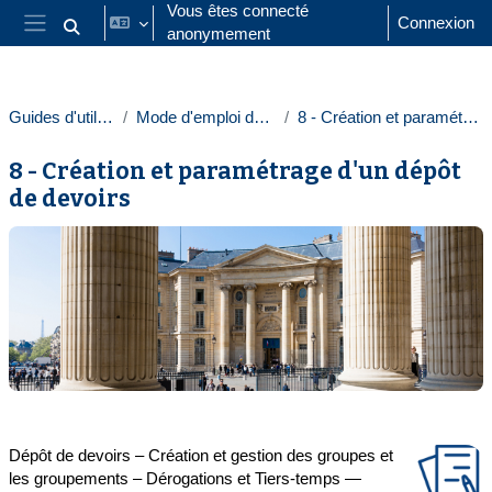
Passer au contenu principal
Vous êtes connecté
Connexion
anonymement
Activer/désactiver la saisie de recherche
Panneau latéral
Guides d'utilisation des EPI
Mode d'emploi des EPI (enseignants)
8 - Création et paramétrage d'un dépôt de devoirs
8 - Création et paramétrage d'un dépôt
de devoirs
Résumé de section
Dépôt de devoirs
–
Création et gestion des groupes et
les groupements
–
Dérogations et Tiers-temps
—