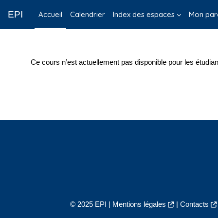
Passer au contenu principal
EPI
Accueil
Calendrier
Index des espaces
Mon par
Ce cours n’est actuellement pas disponible pour les étudian
© 2025 EPI |
Mentions légales
|
Contacts