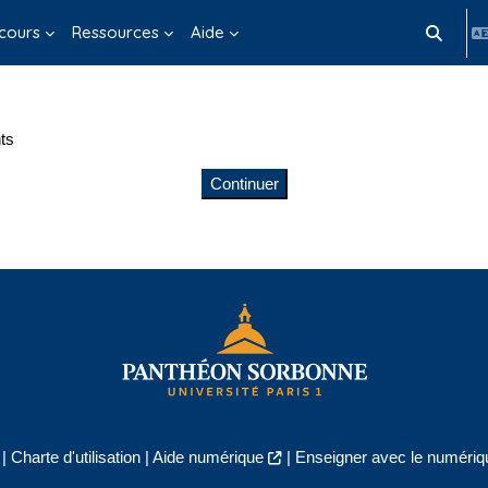
cours
Ressources
Aide
Activer/d
ts
Continuer
|
Charte d'utilisation
|
Aide numérique
|
Enseigner avec le numériqu