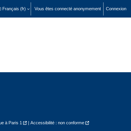
Français ‎(fr)‎
Vous êtes connecté anonymement
Connexion
ésactiver la saisie de recherche
e à Paris 1
|
Accessibilité : non conforme