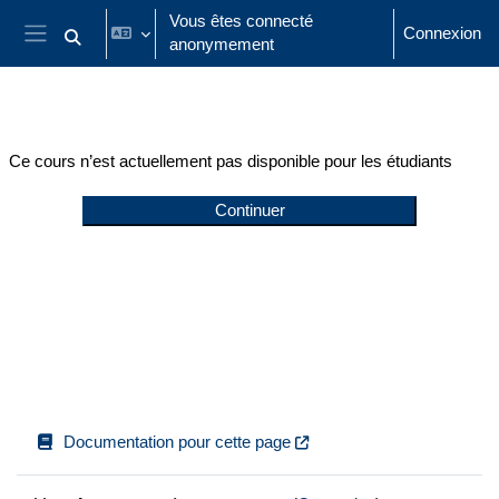
Passer au contenu principal
Vous êtes connecté
Connexion
anonymement
Activer/désactiver la saisie de recherche
Panneau latéral
Ce cours n’est actuellement pas disponible pour les étudiants
Continuer
Documentation pour cette page