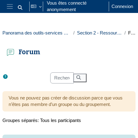
Passer au contenu principal
Vous êtes connecté
Connexion
anonymement
Activer/désactiver la saisie de recherche
Panneau latéral
Panorama des outils-services numériques à Paris 1
Section 2 - Ressources et Activités
Forum
Forum
Conditions d’achèvement
Recherche (forums)
Recherche (forums)
Vous ne pouvez pas créer de discussion parce que vous
n’êtes pas membre d’un groupe ou du groupement.
Groupes séparés: Tous les participants