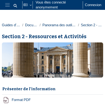
Passer au contenu principal
Vous êtes connecté
Connexion
anonymement
Activer/désactiver la saisie de recherche
Panneau latéral
Guides d'utilisation des EPI
Documentation SUN
Panorama des outils-services numériques à Paris 1
Section 2 - Ressources et Activités
Section 2 - Ressources et Activités
Résumé de section
Présenter de l’information
Fichier
Format PDF