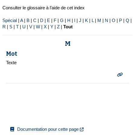
Consulter le glossaire à l’aide de cet index
Spécial
|
A
|
B
|
C
|
D
|
E
|
F
|
G
|
H
|
I
|
J
|
K
|
L
|
M
|
N
|
O
|
P
|
Q
|
R
|
S
|
T
|
U
|
V
|
W
|
X
|
Y
|
Z
|
Tout
M
Mot
Texte
Documentation pour cette page