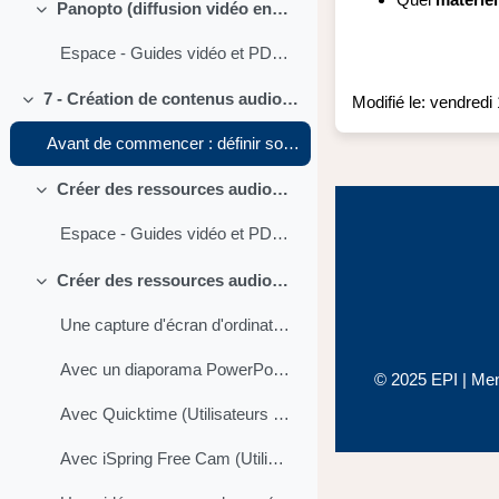
Panopto (diffusion vidéo en direct)
Replier
Espace - Guides vidéo et PDF Panopto (enregistrer et diffuser un cours en direct)
7 - Création de contenus audiovisuels, interactifs et diffusion de fichiers audio et vidéo
Modifié le: vendredi
Replier
Avant de commencer : définir son projet vidéo ou audio
Créer des ressources audio et vidéo avec Panopto
Replier
Espace - Guides vidéo et PDF Panopto
Créer des ressources audio et vidéo avec d'autres outils
Replier
Une capture d'écran d'ordinateur, un diaporama com...
Avec un diaporama PowerPoint (Narration et minutage de diapositives, enregistrement d'écran)
© 2025 EPI |
Men
Avec Quicktime (Utilisateurs Mac)
Avec iSpring Free Cam (Utilisateurs Windows)