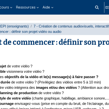
cours
Ressources
Aide
Activer/d
EPI (enseignants)
7 - Création de contenus audiovisuels, interactifs
cer : définir son projet vidéo ou audio
 de commencer : définir son pro
èvement
ujet
de votre vidéo ?
ible
visionnera votre vidéo ?
les
objectifs de la vidéo et le(s) message(s) à faire passer ?
a
durée
de votre vidéo ? (Privilégiez des vidéos entre 5 à 10 min)
re vidéo intégrera des
images et/ou des vidéos
? (Attention aux droi
lanning de production
de votre vidéo ?
tyle de votre vidéo
(charte graphique, habillage, ambiance sonore,
tournage
envisagez-vous (prise en compte du bruit, de l'éclairage, du
sera utilisé (micro intégré à l'ordinateur, micro USB, webcam...) ?