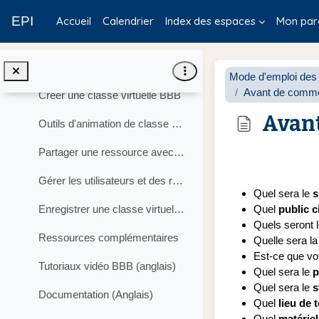
Passer au contenu principal
Classes virtuelles BigBlueButton
Replier
EPI
Accueil
Calendrier
Index des espaces
Mon par
Guide Big Blue Button
Tutoriaux vidéo
Mode d'emploi des 
Avant de commen
Créer une classe virtuelle BBB
Avant
Outils d'animation de classe virtuelle BBB
Partager une ressource avec BBB (micro, webcam, écran, document PDF)
Conditions d’ach
Gérer les utilisateurs et des réunions privées
Quel sera le
s
Quel
public c
Enregistrer une classe virtuelle BBB
Quels seront 
Ressources complémentaires
Quelle sera l
Est-ce que vot
Tutoriaux vidéo BBB (anglais)
Quel sera le
p
Quel sera le
s
Documentation (Anglais)
Quel
lieu de 
Quel
matériel