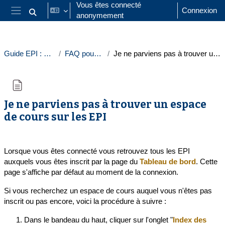
Passer au contenu principal
Vous êtes connecté
Connexion
anonymement
Activer/désactiver la saisie de recherche
Panneau latéral
Guide EPI : Guide étudiants
FAQ pour les étudiants
Je ne parviens pas à trouver un espace de cours sur les EPI
Je ne parviens pas à trouver un espace
de cours sur les EPI
Conditions d’achèvement
Lorsque vous êtes connecté vous retrouvez tous les EPI
auxquels vous êtes inscrit par la page du
Tableau de bord
. Cette
page s'affiche par défaut au moment de la connexion.
Si vous recherchez un espace de cours auquel vous n'êtes pas
inscrit ou pas encore, voici la procédure à suivre :
Dans le bandeau du haut, cliquer sur l'onglet "
Index des