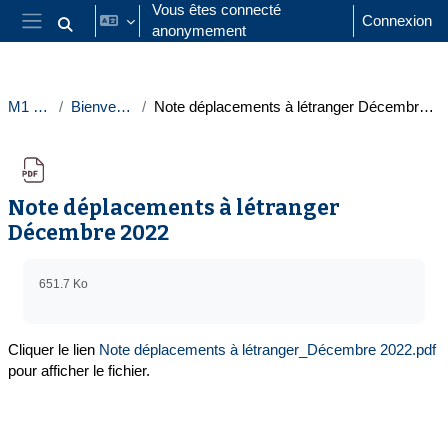
Passer au contenu principal
Vous êtes connecté
Connexion
anonymement
Activer/désactiver la saisie de recherche
Panneau latéral
M1 UA
Bienvenue
Note déplacements à létranger Décembre 2022
Note déplacements à létranger
Décembre 2022
Conditions d’achèvement
651.7 Ko
Cliquer le lien
Note déplacements à létranger_Décembre 2022.pdf
pour afficher le fichier.