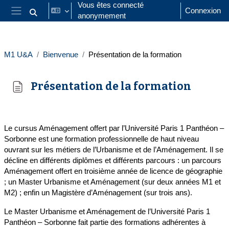
Passer au contenu principal
Vous êtes connecté
Connexion
anonymement
Activer/désactiver la saisie de recherche
Panneau latéral
M1 U&A
Bienvenue
Présentation de la formation
Présentation de la formation
Conditions d’achèvement
Le cursus Aménagement offert par l’Université Paris 1 Panthéon –
Sorbonne est une formation professionnelle de haut niveau
ouvrant sur les métiers de l’Urbanisme et de l’Aménagement. Il se
décline en différents diplômes et différents parcours : un parcours
Aménagement offert en troisième année de licence de géographie
; un Master Urbanisme et Aménagement (sur deux années M1 et
M2) ; enfin un Magistère d’Aménagement (sur trois ans).
Le Master Urbanisme et Aménagement de l’Université Paris 1
Panthéon – Sorbonne fait partie des formations adhérentes à