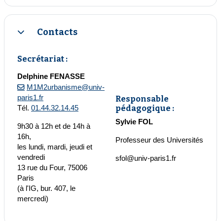
Contacts
Replier
Secrétariat :
Delphine FENASSE
M1M2urbanisme@univ-
paris1.fr
Responsable
pédagogique :
Tél.
01.44.32.14.45
Sylvie FOL
9h30 à 12h et de 14h à
16h,
Professeur des Universités
les lundi, mardi, jeudi et
vendredi
sfol@univ-paris1.fr
13 rue du Four, 75006
Paris
(à l'IG, bur. 407, le
mercredi)