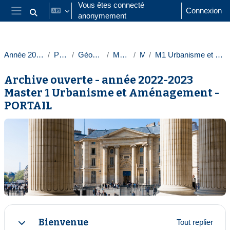
Passer au contenu principal
Vous êtes connecté
Connexion
anonymement
Activer/désactiver la saisie de recherche
Panneau latéral
Année 2022-2023
Paris 1
Géographie
Masters
M1
M1 Urbanisme et aménagement
Archive ouverte - année 2022-2023
Master 1 Urbanisme et Aménagement -
PORTAIL
Résumé de section
Bienvenue
Tout replier
Replier