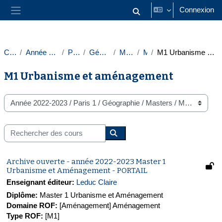
Passer au contenu principal
Connexion
Activer/désactiver la saisie
Panneau latéral
Cours
Année 2022-2023
Paris 1
Géographie
Masters
M1
M1 Urbanisme et aménagement
M1 Urbanisme et aménagement
Catégories de cours
Rechercher des cours
Rechercher des cours
Archive ouverte - année 2022-2023 Master 1
Urbanisme et Aménagement - PORTAIL
Enseignant éditeur:
Leduc Claire
Diplôme
:
Master 1 Urbanisme et Aménagement
Domaine ROF
:
[Aménagement] Aménagement
Type ROF
:
[M1]