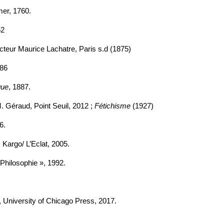
mer, 1760.
52
recteur Maurice Lachatre, Paris s.d (1875)
886
que
, 1887.
 M. Géraud, Point Seuil, 2012 ;
Fétichisme
(1927)
6.
Kargo/ L’Eclat, 2005.
 Philosophie », 1992.
, University of Chicago Press, 2017.