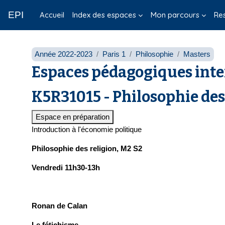
Passer au contenu principal
EPI
Accueil
Index des espaces
Mon parcours
Re
Année 2022-2023
Paris 1
Philosophie
Masters
Espaces pédagogiques inte
K5R31015 - Philosophie des
Espace en préparation
Introduction à l'économie politique
Philosophie des religion, M2 S2
Vendredi 11h30-13h
Ronan de Calan
Le fétichisme