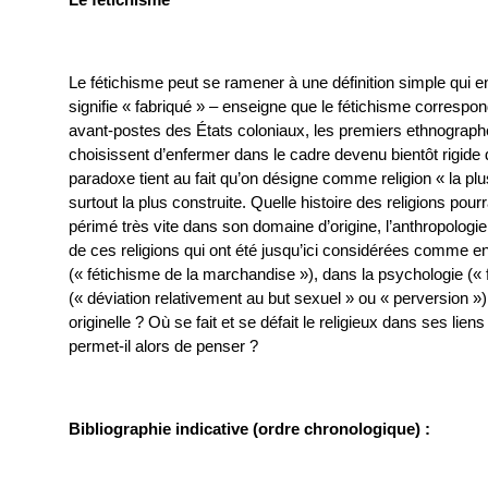
Le fétichisme peut se ramener à une définition simple qui eng
signifie « fabriqué » – enseigne que le fétichisme corresp
avant-postes des États coloniaux, les premiers ethnographe
choisissent d’enfermer dans le cadre devenu bientôt rigide d’
paradoxe tient au fait qu’on désigne comme religion « la plus
surtout la plus construite. Quelle histoire des religions po
périmé très vite dans son domaine d’origine, l’anthropologie 
de ces religions qui ont été jusqu’ici considérées comme e
(« fétichisme de la marchandise »), dans la psychologie (
(« déviation relativement au but sexuel » ou « perversion »
originelle ? Où se fait et se défait le religieux dans ses lie
permet-il alors de penser ?
Bibliographie indicative (ordre chronologique) :