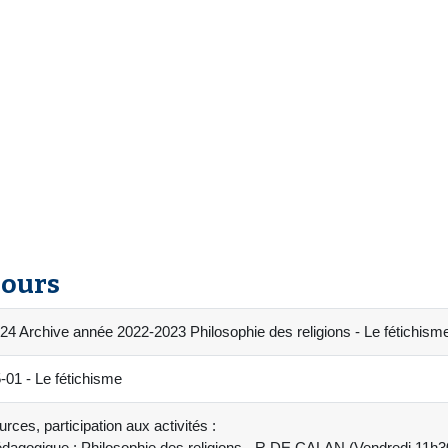
cours
4 Archive année 2022-2023 Philosophie des religions - Le fétichism
1 - Le fétichisme
rces, participation aux activités :
dagogique : Philosophie des religions - R.DE CALAN (Vendredi 11h