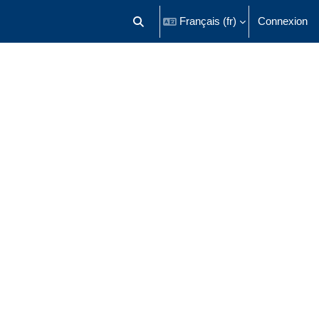
Français ‎(fr)‎
Connexion
Activer/désactiver la saisie de recherch