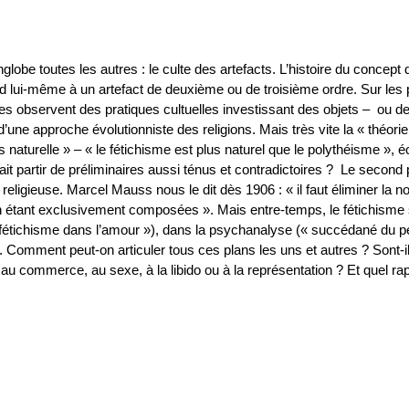
lobe toutes les autres : le culte des artefacts. L’histoire du concept 
ond lui-même à un artefact de deuxième ou de troisième ordre. Sur le
s observent des pratiques cultuelles investissant des objets – ou des
une approche évolutionniste des religions. Mais très vite la « théorie 
 naturelle » – « le fétichisme est plus naturel que le polythéisme », é
urrait partir de préliminaires aussi ténus et contradictoires ? Le seco
religieuse. Marcel Mauss nous le dit dès 1906 : « il faut éliminer la no
n étant exclusivement composées ». Mais entre-temps, le fétichisme 
« fétichisme dans l’amour »), dans la psychanalyse (« succédané du p
). Comment peut-on articuler tous ces plans les uns et autres ? Sont-i
ns au commerce, au sexe, à la libido ou à la représentation ? Et quel rap