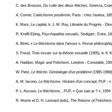
C. des Brosses,
Du culte des dieux fétiches
, Ginevra, Cra
A. Comte,
Catéchisme positiviste
, Paris : chez l’auteur, 18
K. Marx, Le capital, tr. J. M. Roy, Librairie du Progrès - Di
R. Krafft-Ebing,
Psychopathia sexualis
, Stuttgart : Enke, 1
A. Binet, « Le fétichisme dans l’amour »,
Revue philosophi
S. Freud,
Trois essais sur la théorie sexuelle
(1905), tr. fr.
A. Haddon,
Magic and Fetishism
, Londres : Constable, 190
W. Pietz,
Le fétiche. Généalogie d’un problème
(1985-1988) 
A. M. Iacono,
Le fétichisme. Histoire d’un concept
, PUF : «
P. L. Assoun,
Le fétichisme
, , PUF, « Que sais-je ? », 1994
R. Morris et D. H. Leonard (eds),
The Returns of Fetishism