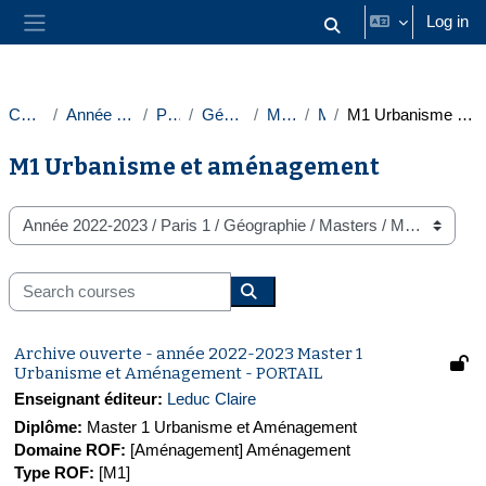
Skip to main content
Log in
Toggle search input
Side panel
Courses
Année 2022-2023
Paris 1
Géographie
Masters
M1
M1 Urbanisme et aménagement
M1 Urbanisme et aménagement
Course categories
Search courses
Search courses
Archive ouverte - année 2022-2023 Master 1
Urbanisme et Aménagement - PORTAIL
Enseignant éditeur:
Leduc Claire
Diplôme
:
Master 1 Urbanisme et Aménagement
Domaine ROF
:
[Aménagement] Aménagement
Type ROF
:
[M1]