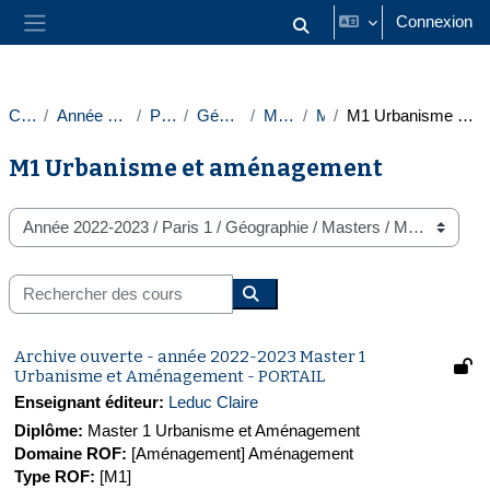
Passer au contenu principal
Connexion
Activer/désactiver la saisie
Panneau latéral
Cours
Année 2022-2023
Paris 1
Géographie
Masters
M1
M1 Urbanisme et aménagement
M1 Urbanisme et aménagement
Catégories de cours
Rechercher des cours
Rechercher des cours
Archive ouverte - année 2022-2023 Master 1
Urbanisme et Aménagement - PORTAIL
Enseignant éditeur:
Leduc Claire
Diplôme
:
Master 1 Urbanisme et Aménagement
Domaine ROF
:
[Aménagement] Aménagement
Type ROF
:
[M1]