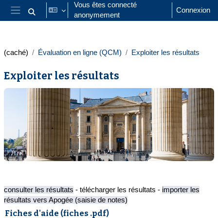
Passer au contenu principal
Vous êtes connecté
Connexion
anonymement
Activer/désactiver la saisie de recherche
Panneau latéral
(caché)
Évaluation en ligne (QCM)
Exploiter les résultats
Exploiter les résultats
Résumé de section
consulter les résultats
- télécharger les résultats -
importer les
résultats vers Apogée (saisie de notes)
Fiches d'aide (fiches .pdf)