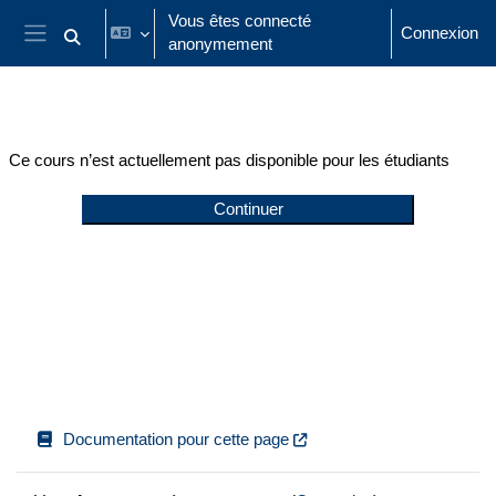
Passer au contenu principal
Vous êtes connecté
Connexion
anonymement
Activer/désactiver la saisie de recherche
Panneau latéral
Ce cours n’est actuellement pas disponible pour les étudiants
Continuer
Documentation pour cette page