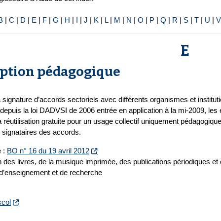
B
|
C
|
D
|
E
|
F
|
G
|
H
|
I
|
J
|
K
|
L
|
M
|
N
|
O
|
P
|
Q
|
R
|
S
|
T
|
U
|
V
E
ption pédagogique
 signature d’accords sectoriels avec différents organismes et institut
 depuis la loi DADVSI de 2006 entrée en application à la mi-2009, le
a réutilisation gratuite pour un usage collectif uniquement pédagogiq
 signataires des accords.
e :
BO n° 16 du 19 avril 2012
on des livres, de la musique imprimée, des publications périodiques et 
s d’enseignement et de recherche
scol