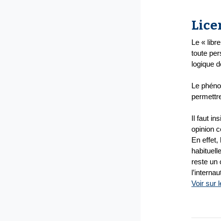
Lice
Le « libr
toute pers
logique 
Le phéno
permettre
Il faut i
opinion
En effet,
habituell
reste un 
l’internau
Voir sur 