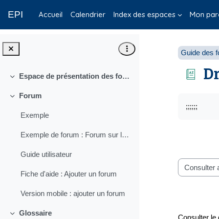
Passer au contenu principal
EPI
Accueil
Calendrier
Index des espaces
Mon par
Guide des fo
Dr
Espace de présentation des fonctionnalités collaboratives
Replier
Forum
Condition
Replier
;;;;;;
Exemple
Exemple de forum : Forum sur les nouveaux EPI
Guide utilisateur
Consulter le 
Fiche d'aide : Ajouter un forum
Version mobile : ajouter un forum
Glossaire
Consulter le 
Replier