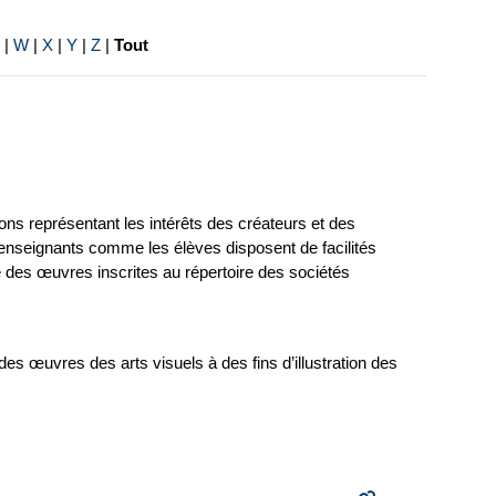
|
W
|
X
|
Y
|
Z
|
Tout
ions représentant les intérêts des créateurs et des
s enseignants comme les élèves disposent de facilités
ue des œuvres inscrites au répertoire des sociétés
des œuvres des arts visuels à des fins d’illustration des