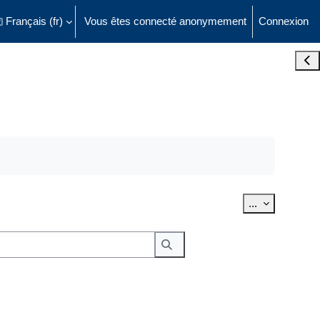
Français ‎(fr)‎
Vous êtes connecté anonymement
Connexion
ésactiver la saisie de recherche
Ouvr
Exporter des 
...
Rechercher