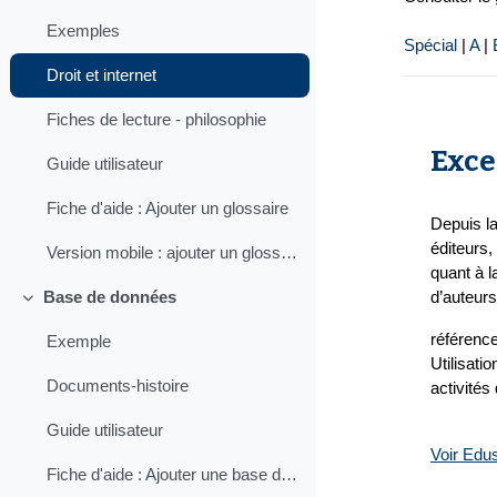
Exemples
Spécial
|
A
|
Droit et internet
Fiches de lecture - philosophie
Exce
Guide utilisateur
Fiche d'aide : Ajouter un glossaire
Depuis la
éditeurs,
Version mobile : ajouter un glossaire
quant à l
d’auteurs
Base de données
Replier
référenc
Exemple
Utilisati
Documents-histoire
activité
Guide utilisateur
Voir Edu
Fiche d'aide : Ajouter une base de données