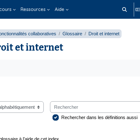
cours
Ressources
Aide
Activer/d
nctionnalités collaboratives
Glossaire
Droit et internet
oit et internet
s d’achèvement
Rechercher
glossaire à l’aide de cet index
Rechercher dans les définitions aussi
glossaire à l’aide de cet index