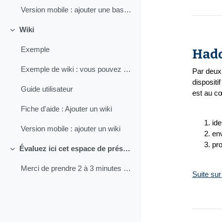
Version mobile : ajouter une base de données
Wiki
Replier
Exemple
Had
Exemple de wiki : vous pouvez y participer
Par deux 
dispositi
Guide utilisateur
est au cœ
Fiche d'aide : Ajouter un wiki
ide
Version mobile : ajouter un wiki
env
pro
Évaluez ici cet espace de présentation
Replier
Merci de prendre 2 à 3 minutes pour répondre à ce questionnaire
Suite sur