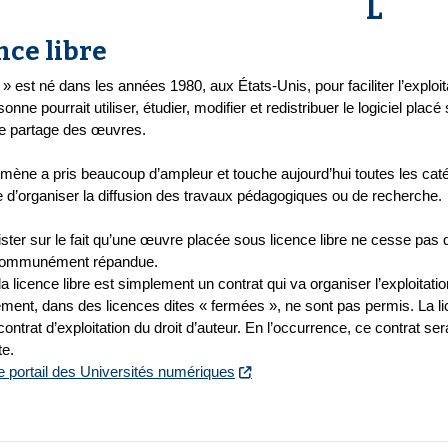
L
nce libre
e » est né dans les années 1980, aux États-Unis, pour faciliter l’exploita
onne pourrait utiliser, étudier, modifier et redistribuer le logiciel plac
de partage des œuvres.
mène a pris beaucoup d’ampleur et touche aujourd’hui toutes les cat
 d’organiser la diffusion des travaux pédagogiques ou de recherche.
nsister sur le fait qu’une œuvre placée sous licence libre ne cesse pas 
 communément répandue.
 la licence libre est simplement un contrat qui va organiser l’exploitat
ement, dans des licences dites « fermées », ne sont pas permis. La lice
contrat d’exploitation du droit d’auteur. En l’occurrence, ce contrat sera
te.
le portail des Universités numériques