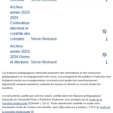
Archive
année 2023-
2024
Contentieux
électoral et
contrôle des
comptes
Simon Bertrand
Archive
année 2023-
2024 Genre
et élections
Simon Bertrand
Les Espaces pédagogiques interactifs proposent des informations et des ressources
pédagogiques en accompagnement des cours. Les enseignants les publient à l’intention des
étudiants inscrits aux enseignements concernés pour guider leur travail personnel,
approfondir certaines questions, préparer les travaux et devoirs ou encore réviser les
examens.
Les documents, quelle que soit leur nature, publiés dans les Espaces pédagogiques
interactifs de l'Université Paris 1 Panthéon-Sorbonne, sont protégés par le
Code de la
propriété intellectuelle
(Article L 111-1). Toute reproduction partielle ou totale sans
autorisation écrite de l\'auteur est interdite, sauf celles prévues à l'article L 122-5 du
Code de
la propriété intellectuelle
.