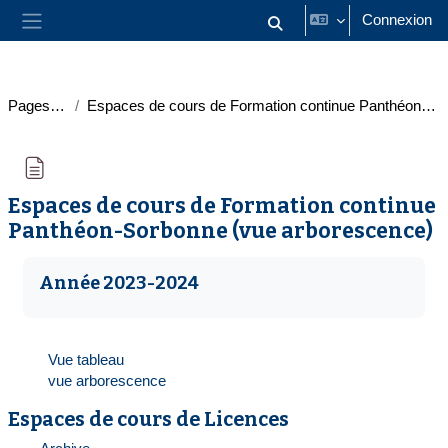
Passer au contenu principal
Connexion
Activer/désactiver la saisie
Panneau latéral
Pages du site
Espaces de cours de Formation continue Panthéon-Sorbonne (vue arborescence)
Espaces de cours de Formation continue
Panthéon-Sorbonne (vue arborescence)
Conditions d’achèvement
Année 2023-2024
Vue tableau
vue arborescence
Espaces de cours de Licences