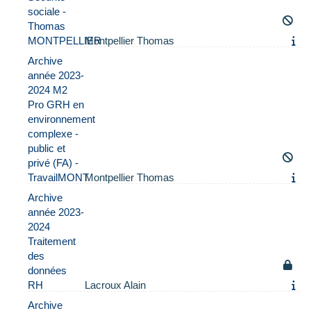
sociale -
Thomas
MONTPELLIER
Montpellier Thomas
Archive
année 2023-
2024 M2
Pro GRH en
environnement
complexe -
public et
privé (FA) -
TravailMONT
Montpellier Thomas
Archive
année 2023-
2024
Traitement
des
données
RH
Lacroux Alain
Archive