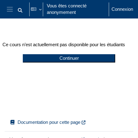
Passer au contenu principal
Vous êtes connecté
Connexion
anonymement
Activer/désactiver la saisie de recherche
Panneau latéral
Ce cours n’est actuellement pas disponible pour les étudiants
Continuer
Documentation pour cette page