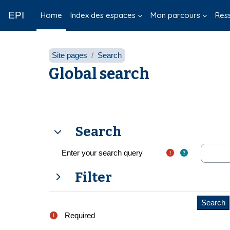
Skip to main content
EPI
Home
Index des espaces
Mon parcours
Res
Site pages
Search
Global search
Search
Search
Search
Enter your search query
Filter
Filter
Filter
Required