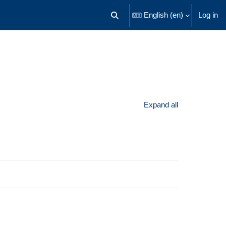
English ‎(en)‎
Log in
Toggle search input
Expand all