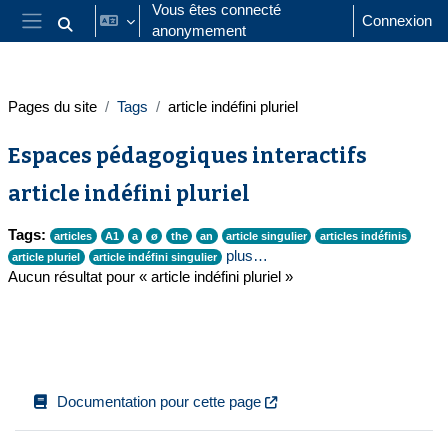
Passer au contenu principal
Vous êtes connecté
Connexion
anonymement
Activer/désactiver la saisie de recherche
Panneau latéral
Pages du site
Tags
article indéfini pluriel
Espaces pédagogiques interactifs
article indéfini pluriel
Tags:
articles
A1
a
ø
the
an
article singulier
articles indéfinis
plus…
article pluriel
article indéfini singulier
Aucun résultat pour « article indéfini pluriel »
Documentation pour cette page