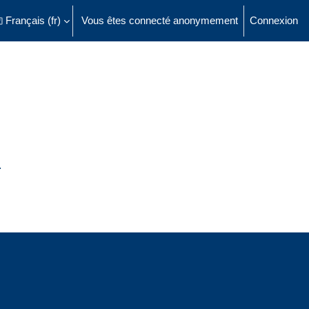
Français ‎(fr)‎
Vous êtes connecté anonymement
Connexion
ésactiver la saisie de recherche
…