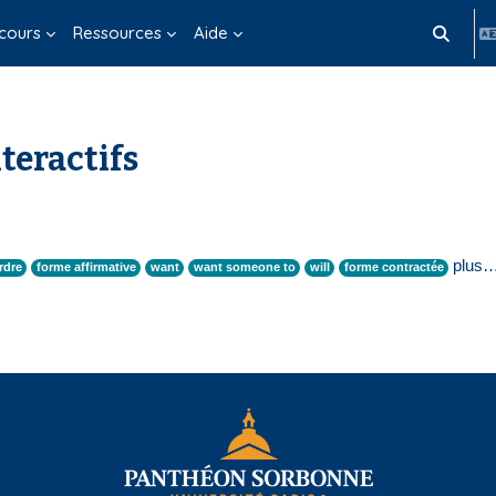
cours
Ressources
Aide
Activer/d
teractifs
plus
rdre
forme affirmative
want
want someone to
will
forme contractée