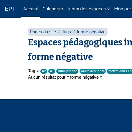
Passer au contenu principal
EPI
Accueil
Calendrier
Index des espaces
Mon par
Pages du site
Tags
forme négative
Espaces pédagogiques in
forme négative
Tags:
A2
A1
futur proche
ordre des mots
mettre dans l'o
Aucun résultat pour « forme négative »