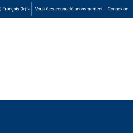
Français ‎(fr)‎
Vous êtes connecté anonymement
Connexion
ésactiver la saisie de recherche