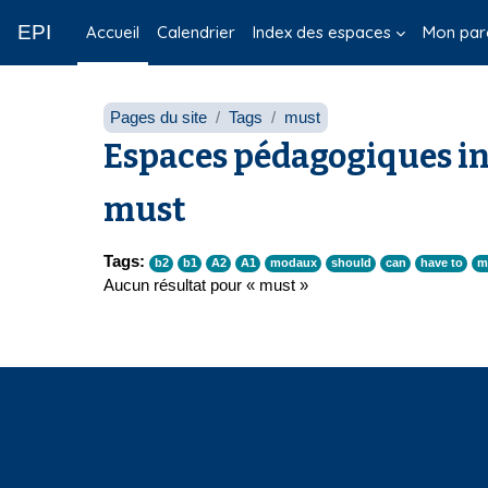
Passer au contenu principal
EPI
Accueil
Calendrier
Index des espaces
Mon par
Pages du site
Tags
must
Espaces pédagogiques in
must
Tags:
b2
b1
A2
A1
modaux
should
can
have to
m
Aucun résultat pour « must »