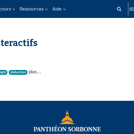
cours
Ressources
Aide
Activer/d
teractifs
plus…
ight
déduction