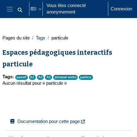
Passer au contenu principal
Vous êtes connecté
Connexion
anonymement
Activer/désactiver la saisie de recherche
Panneau latéral
Pages du site
Tags
particule
Espaces pédagogiques interactifs
particule
Tags:
passif
b1
A2
A1
phrasal verbs
particu
Aucun résultat pour « particule »
Documentation pour cette page