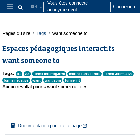
Passer au contenu principal
Vous êtes connecté
Connexion
anonymement
Activer/désactiver la saisie de recherche
Panneau latéral
Pages du site
Tags
want someone to
Espaces pédagogiques interactifs
want someone to
Tags:
b1
A2
forme interrogative
mettre dans l'ordre
forme affirmative
forme négative
want
want som
forme int
Aucun résultat pour « want someone to »
Documentation pour cette page