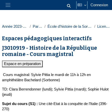
Passer au contenu principal
Connexion
Activer/désactiver la saisie
Panneau latéral
Année 2023-2024
Paris 1
École d'histoire de la Sorbonne
Licences
Espaces pédagogiques interactifs
J3010919 - Histoire de la République
romaine - Cours magistral
Espace en préparation
Cours magistral: Sylvie Pittia le mardi de 11h à 12h en
amphithéâtre Bachelard (Sorbonne)
TD: Clara Berrendonner (lundi); Sylvie Pittia (mardi); Sophie Hulot
(jeudi)
Sujet du cours (S1) :
Une cité-Etat à la conquête de l’Italie (396-
270)