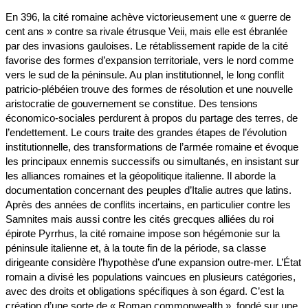
En 396, la cité romaine achève victorieusement une « guerre de
cent ans » contre sa rivale étrusque Veii, mais elle est ébranlée
par des invasions gauloises. Le rétablissement rapide de la cité
favorise des formes d’expansion territoriale, vers le nord comme
vers le sud de la péninsule. Au plan institutionnel, le long conflit
patricio-plébéien trouve des formes de résolution et une nouvelle
aristocratie de gouvernement se constitue. Des tensions
économico-sociales perdurent à propos du partage des terres, de
l’endettement. Le cours traite des grandes étapes de l’évolution
institutionnelle, des transformations de l’armée romaine et évoque
les principaux ennemis successifs ou simultanés, en insistant sur
les alliances romaines et la géopolitique italienne. Il aborde la
documentation concernant des peuples d’Italie autres que latins.
Après des années de conflits incertains, en particulier contre les
Samnites mais aussi contre les cités grecques alliées du roi
épirote Pyrrhus, la cité romaine impose son hégémonie sur la
péninsule italienne et, à la toute fin de la période, sa classe
dirigeante considère l’hypothèse d’une expansion outre-mer. L’État
romain a divisé les populations vaincues en plusieurs catégories,
avec des droits et obligations spécifiques à son égard. C’est la
création d’une sorte de « Roman commonwealth », fondé sur une