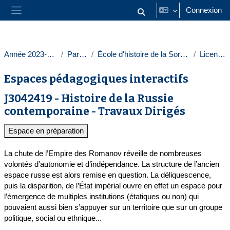
Passer au contenu principal
Connexion
Activer/désactiver la saisie
Panneau latéral
Année 2023-2024
Paris 1
École d'histoire de la Sorbonne
Licences
Espaces pédagogiques interactifs
J3042419 - Histoire de la Russie
contemporaine - Travaux Dirigés
Espace en préparation
La chute de l’Empire des Romanov réveille de nombreuses
volontés d’autonomie et d’indépendance. La structure de l’ancien
espace russe est alors remise en question. La déliquescence,
puis la disparition, de l’État impérial ouvre en effet un espace pour
l’émergence de multiples institutions (étatiques ou non) qui
pouvaient aussi bien s’appuyer sur un territoire que sur un groupe
politique, social ou ethnique...