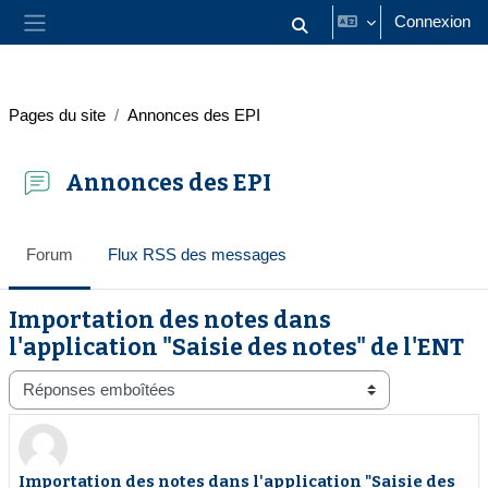
Passer au contenu principal
Connexion
Activer/désactiver la saisie
Panneau latéral
Pages du site
Annonces des EPI
Annonces des EPI
Forum
Flux RSS des messages
Importation des notes dans
l'application "Saisie des notes" de l'ENT
Type d’affichage
Importation des notes dans l'application "Saisie des
Nombre de réponses : 0