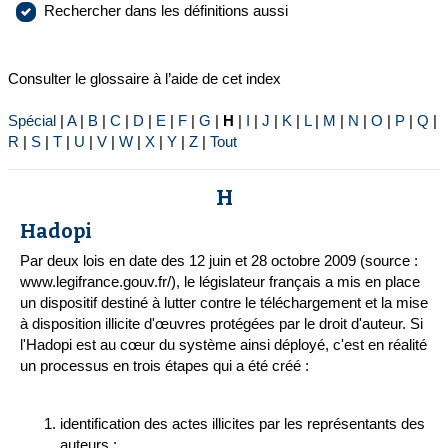
Rechercher dans les définitions aussi
Consulter le glossaire à l’aide de cet index
Spécial
|
A
|
B
|
C
|
D
|
E
|
F
|
G
|
H
|
I
|
J
|
K
|
L
|
M
|
N
|
O
|
P
|
Q
|
R
|
S
|
T
|
U
|
V
|
W
|
X
|
Y
|
Z
|
Tout
H
Hadopi
Par deux lois en date des 12 juin et 28 octobre 2009 (source :
www.legifrance.gouv.fr/), le législateur français a mis en place
un dispositif destiné à lutter contre le téléchargement et la mise
à disposition illicite d'œuvres protégées par le droit d'auteur. Si
l'Hadopi est au cœur du système ainsi déployé, c'est en réalité
un processus en trois étapes qui a été créé :
identification des actes illicites par les représentants des
auteurs ;