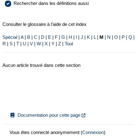
Rechercher dans les définitions aussi
Consulter le glossaire à l’aide de cet index
Spécial
|
A
|
B
|
C
|
D
|
E
|
F
|
G
|
H
|
I
|
J
|
K
|
L
|
M
|
N
|
O
|
P
|
Q
|
R
|
S
|
T
|
U
|
V
|
W
|
X
|
Y
|
Z
|
Tout
Aucun article trouvé dans cette section
Documentation pour cette page
Vous êtes connecté anonymement (
Connexion
)