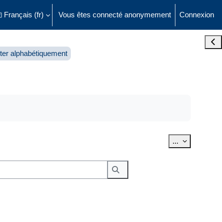
Français ‎(fr)‎
Vous êtes connecté anonymement
Connexion
ésactiver la saisie de recherche
Ouvr
ter alphabétiquement
Exporter des 
...
Rechercher