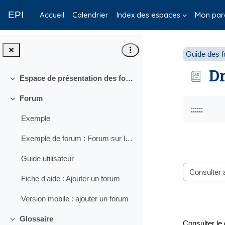
Passer au contenu principal
EPI
Accueil
Calendrier
Index des espaces
Mon par
Guide des fo
Dr
Espace de présentation des fonctionnalités collaboratives
Replier
Forum
Condition
Replier
;;;;;;
Exemple
Exemple de forum : Forum sur les nouveaux EPI
Guide utilisateur
Consulter le 
Fiche d'aide : Ajouter un forum
Version mobile : ajouter un forum
Glossaire
Consulter le 
Replier