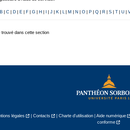
B
|
C
|
D
|
E
|
F
|
G
|
H
|
I
|
J
|
K
|
L
|
M
|
N
|
O
|
P
|
Q
|
R
|
S
|
T
|
U
|
e trouvé dans cette section
tions légales
|
Contacts
|
Charte d'utilisation
|
Aide numérique
conforme