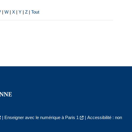
V
|
W
|
X
|
Y
|
Z
|
Tout
|
Enseigner avec le numérique à Paris 1
|
Accessibilité : non