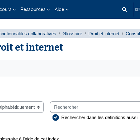
cours
Ressources
Aide
Activer/d
nctionnalités collaboratives
Glossaire
Droit et internet
Consul
oit et internet
s d’achèvement
Rechercher
glossaire à l’aide de cet index
Rechercher dans les définitions aussi
glossaire à l’aide de cet index