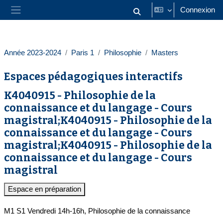
Passer au contenu principal
Connexion
Activer/désactiver la saisie
Panneau latéral
Année 2023-2024
Paris 1
Philosophie
Masters
Espaces pédagogiques interactifs
K4040915 - Philosophie de la
connaissance et du langage - Cours
magistral;K4040915 - Philosophie de la
connaissance et du langage - Cours
magistral;K4040915 - Philosophie de la
connaissance et du langage - Cours
magistral
Espace en préparation
M1 S1 Vendredi 14h-16h, Philosophie de la connaissance