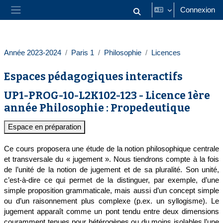
Passer au contenu principal
Connexion
Activer/désactiver la saisie
Panneau latéral
Année 2023-2024
Paris 1
Philosophie
Licences
Espaces pédagogiques interactifs
UP1-PROG-10-L2K102-123 - Licence 1ère
année Philosophie : Propedeutique
Espace en préparation
Ce cours proposera une étude de la notion philosophique centrale
et transversale du « jugement ». Nous tiendrons compte à la fois
de l’unité de la notion de jugement et de sa pluralité. Son unité,
c’est-à-dire ce qui permet de la distinguer, par exemple, d’une
simple proposition grammaticale, mais aussi d’un concept simple
ou d’un raisonnement plus complexe (p.ex. un syllogisme). Le
jugement apparaît comme un pont tendu entre deux dimensions
couramment tenues pour hétérogènes ou du moins isolables l’une