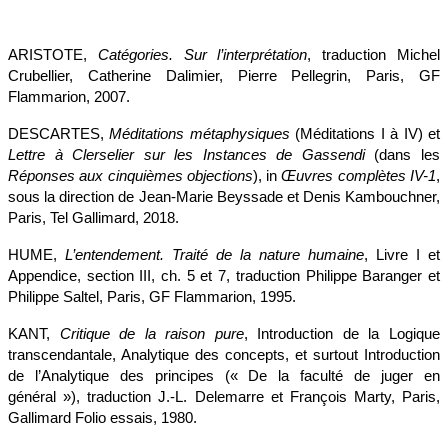
ARISTOTE,
Catégories. Sur l’interprétation
, traduction Michel
Crubellier, Catherine Dalimier, Pierre Pellegrin, Paris, GF
Flammarion, 2007.
DESCARTES,
Méditations métaphysiques
(Méditations I à IV) et
Lettre à Clerselier sur les Instances de Gassendi
(dans les
Réponses aux cinquièmes objections
), in
Œuvres complètes IV-1
,
sous la direction de Jean-Marie Beyssade et Denis Kambouchner,
Paris, Tel Gallimard, 2018.
HUME,
L’entendement. Traité de la nature humaine
, Livre I et
Appendice, section III, ch. 5 et 7, traduction Philippe Baranger et
Philippe Saltel, Paris, GF Flammarion, 1995.
KANT,
Critique de la raison pure
, Introduction de la Logique
transcendantale, Analytique des concepts, et surtout Introduction
de l’Analytique des principes (« De la faculté de juger en
général »), traduction J.-L. Delemarre et François Marty, Paris,
Gallimard Folio essais, 1980.