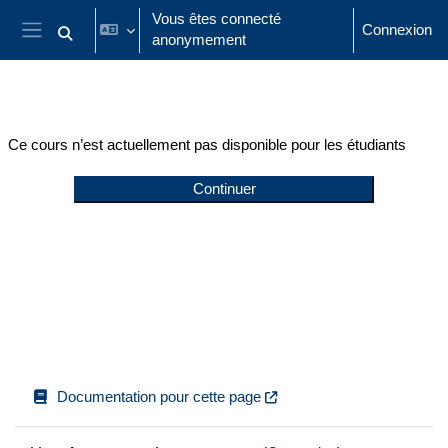
Passer au contenu principal
Vous êtes connecté
Connexion
anonymement
Activer/désactiver la saisie de recherche
Panneau latéral
Ce cours n’est actuellement pas disponible pour les étudiants
Continuer
Documentation pour cette page