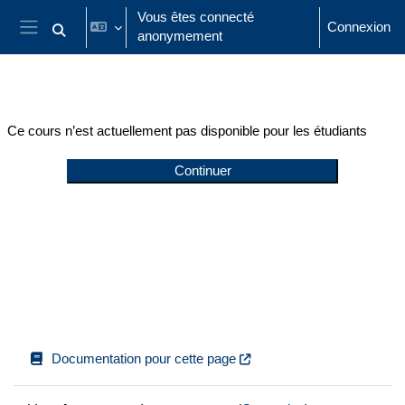
Passer au contenu principal
Vous êtes connecté
Connexion
anonymement
Activer/désactiver la saisie de recherche
Panneau latéral
Ce cours n’est actuellement pas disponible pour les étudiants
Continuer
Documentation pour cette page