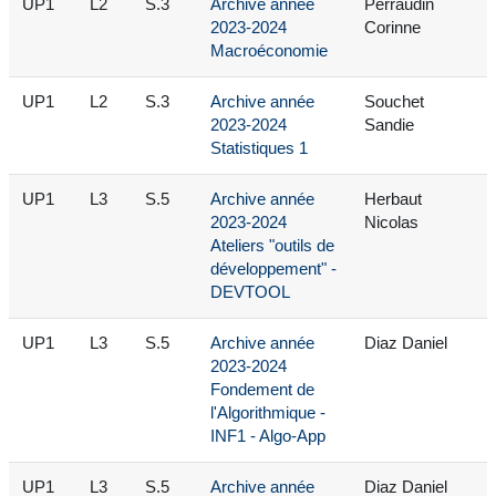
UP1
L2
S.3
Archive année
Perraudin
2023-2024
Corinne
Macroéconomie
UP1
L2
S.3
Archive année
Souchet
2023-2024
Sandie
Statistiques 1
UP1
L3
S.5
Archive année
Herbaut
2023-2024
Nicolas
Ateliers "outils de
développement" -
DEVTOOL
UP1
L3
S.5
Archive année
Diaz Daniel
2023-2024
Fondement de
l'Algorithmique -
INF1 - Algo-App
UP1
L3
S.5
Archive année
Diaz Daniel