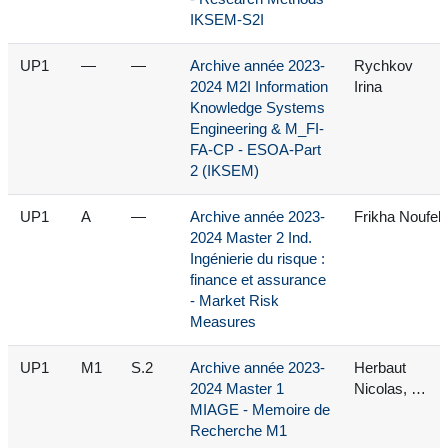
IKSEM-S2I
UP1
—
—
Archive année 2023-
Rychkov
2024 M2I Information
Irina
Knowledge Systems
Engineering & M_FI-
FA-CP - ESOA-Part
2 (IKSEM)
UP1
A
—
Archive année 2023-
Frikha Noufel
2024 Master 2 Ind.
Ingénierie du risque :
finance et assurance
- Market Risk
Measures
UP1
M1
S.2
Archive année 2023-
Herbaut
2024 Master 1
Nicolas, …
MIAGE - Memoire de
Recherche M1