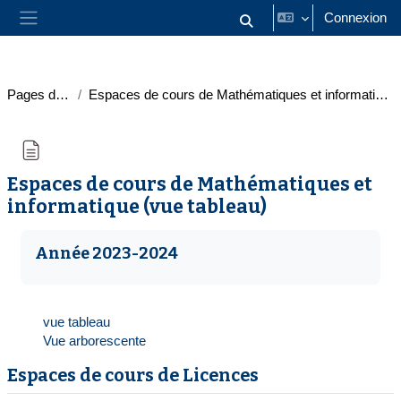
Passer au contenu principal
Connexion
Activer/désactiver la saisie
Panneau latéral
Pages du site
Espaces de cours de Mathématiques et informatique (vue tableau)
Espaces de cours de Mathématiques et
informatique (vue tableau)
Conditions d’achèvement
Année 2023-2024
vue tableau
Vue arborescente
Espaces de cours de Licences