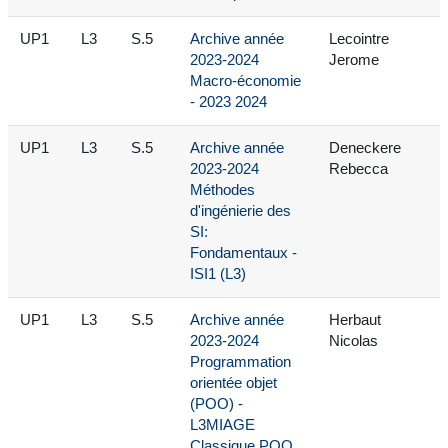
UP1
L3
S.5
Archive année
Lecointre
2023-2024
Jerome
Macro-économie
- 2023 2024
UP1
L3
S.5
Archive année
Deneckere
2023-2024
Rebecca
Méthodes
d'ingénierie des
SI:
Fondamentaux -
ISI1 (L3)
UP1
L3
S.5
Archive année
Herbaut
2023-2024
Nicolas
Programmation
orientée objet
(POO) -
L3MIAGE
Classique POO