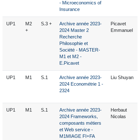
- Microeconomics of
Insurance
UP1
M2
S.3 +
Archive année 2023-
Picavet
+
2024 Master 2
Emmanuel
Recherche
Philosophie et
Société - MASTER-
M1 et M2 -
E.Picavet
UP1
M1
S.1
Archive année 2023-
Liu Shuyan
2024 Econométrie 1 -
2324
UP1
M1
S.1
Archive année 2023-
Herbaut
2024 Frameworks,
Nicolas
composants métiers
et Web service -
M1MIAGE FI+FA