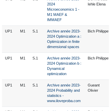
2024
Iehle Elena
Microeconomics 1 -
M1 MAEF &
IMMAEF
UP1
M1
S.1
Archive année 2023-
Bich Philippe
2024 Optimization a :
Optimization in finite
dimensional spaces
UP1
M1
S.1
Archive année 2023-
Bich Philippe
2024 Optimization b :
Dynamical
optimization
UP1
M1
S.1
Archive année 2023-
Gueant
2024 Probability and
Olivier
statistics -
www.iloveproba.com