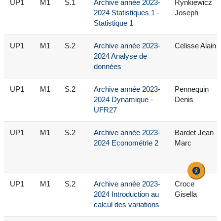
UP1
M1
S.1
Archive année 2023-
Rynkiewicz
2024 Statistiques 1 -
Joseph
Statistique 1
UP1
M1
S.2
Archive année 2023-
Celisse Alain
2024 Analyse de
données
UP1
M1
S.2
Archive année 2023-
Pennequin
2024 Dynamique -
Denis
UFR27
UP1
M1
S.2
Archive année 2023-
Bardet Jean
2024 Econométrie 2
Marc
UP1
M1
S.2
Archive année 2023-
Croce
2024 Introduction au
Gisella
calcul des variations