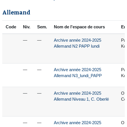
Allemand
Code
Niv.
Sem.
Nom de l'espace de cours
En
—
—
Archive année 2024-2025
Pa
Allemand N2 PAPP lundi
Kor
—
—
Archive année 2024-2025
Pa
Allemand N3_lundi_PAPP
Kor
—
—
Archive année 2024-2025
Ob
Allemand Niveau 1, C. Oberlé
Cec
—
—
Archive année 2024-2025
Ob