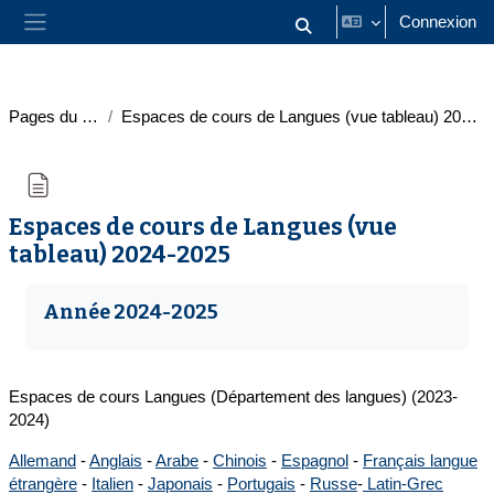
Passer au contenu principal
Connexion
Activer/désactiver la saisie
Panneau latéral
Pages du site
Espaces de cours de Langues (vue tableau) 2024-2025
Espaces de cours de Langues (vue
tableau) 2024-2025
Conditions d’achèvement
Année 2024-2025
Espaces de cours Langues (Département des langues) (2023-
2024)
Allemand
-
Anglais
-
Arabe
-
Chinois
-
Espagnol
-
Français langue
étrangère
-
Italien
-
Japonais
-
Portugais
-
Russe
-
Latin-Grec