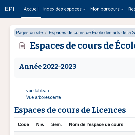
Passer au contenu principal
EPI
Accueil
Index des espaces
Mon parcours
Re
Pages du site
Espaces de cours de École des arts de la S
Espaces de cours de Écol
Conditions d’achèvement
Année 2022-2023
vue tableau
Vue arborescente
Espaces de cours de Licences
Code
Niv.
Sem.
Nom de l'espace de cours