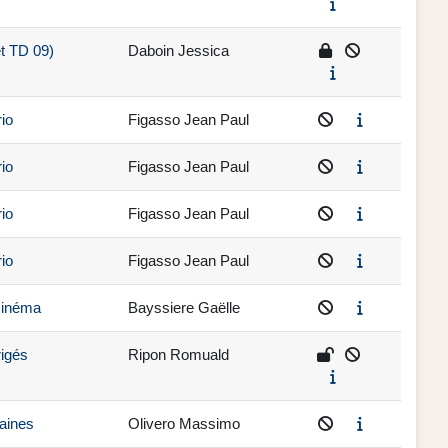
et TD 09)
Daboin Jessica
io
Figasso Jean Paul
io
Figasso Jean Paul
io
Figasso Jean Paul
io
Figasso Jean Paul
cinéma
Bayssiere Gaëlle
rigés
Ripon Romuald
aines
Olivero Massimo