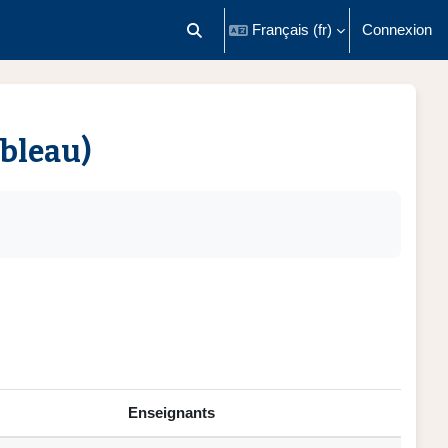
Français ‎(fr)‎
Connexion
Activer/désactiver la saisie de recherch
ableau)
Enseignants