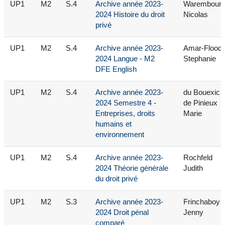
UP1
M2
S.4
Archive année 2023-
Warembour
2024 Histoire du droit
Nicolas
privé
UP1
M2
S.4
Archive année 2023-
Amar-Flood
2024 Langue - M2
Stephanie
DFE English
UP1
M2
S.4
Archive année 2023-
du Bouexic
2024 Semestre 4 -
de Pinieux
Entreprises, droits
Marie
humains et
environnement
UP1
M2
S.4
Archive année 2023-
Rochfeld
2024 Théorie générale
Judith
du droit privé
UP1
M2
S.3
Archive année 2023-
Frinchaboy
2024 Droit pénal
Jenny
comparé