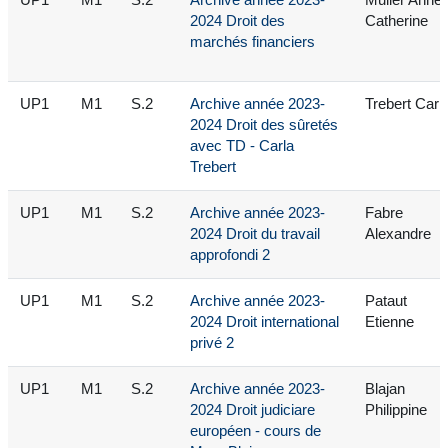
UP1
M1
S.2
Archive année 2023-
Muller Anne-
2024 Droit des
Catherine
marchés financiers
UP1
M1
S.2
Archive année 2023-
Trebert Carl
2024 Droit des sûretés
avec TD - Carla
Trebert
UP1
M1
S.2
Archive année 2023-
Fabre
2024 Droit du travail
Alexandre
approfondi 2
UP1
M1
S.2
Archive année 2023-
Pataut
2024 Droit international
Etienne
privé 2
UP1
M1
S.2
Archive année 2023-
Blajan
2024 Droit judiciare
Philippine
européen - cours de