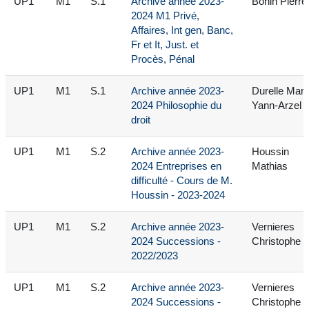
UP1
M1
S.1
Archive année 2023-
Bonin Pierre
2024 M1 Privé,
Affaires, Int gen, Banc,
Fr et It, Just. et
Procès, Pénal
UP1
M1
S.1
Archive année 2023-
Durelle Mar
2024 Philosophie du
Yann-Arzel
droit
UP1
M1
S.2
Archive année 2023-
Houssin
2024 Entreprises en
Mathias
difficulté - Cours de M.
Houssin - 2023-2024
UP1
M1
S.2
Archive année 2023-
Vernieres
2024 Successions -
Christophe
2022/2023
UP1
M1
S.2
Archive année 2023-
Vernieres
2024 Successions -
Christophe