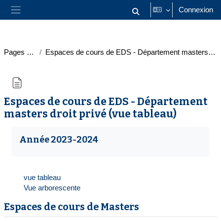
Passer au contenu principal
Connexion
Activer/désactiver la saisie
Panneau latéral
Pages du site
Espaces de cours de EDS - Département masters droit privé (vue tableau)
Espaces de cours de EDS - Département
masters droit privé (vue tableau)
Conditions d’achèvement
Année 2023-2024
vue tableau
Vue arborescente
Espaces de cours de Masters