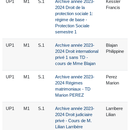
UP1
M1
S.1
Archive année 2023-
Kessler
2024 Droit de la
Francis
protection sociale 1:
régime de base -
Protection Sociale
semestre 1
UP1
M1
S.1
Archive année 2023-
Blajan
2024 Droit international
Philippine
privé 1 sans TD -
cours de Mme Blajan
UP1
M1
S.1
Archive année 2023-
Perez
2024 Régimes
Marion
matrimoniaux - TD
Marion PEREZ
UP1
M1
S.1
Archive année 2023-
Larribere
2024 Droit judiciaire
Lilian
privé - Cours de M.
Lilian Larribère