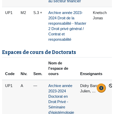
au secteur financier
UP1
M2
S.3 +
Archive année 2023-
Knetsch
2024 Droit de la
Jonas
responsabilité - Master
2 Droit privé général /
Contrat et
responsabilité
Espaces de cours de Doctorats
Nom de
l'espace de
Code
Niv.
Sem.
cours
Enseignants
UP1
A
—
Archive année
Didry Barca
2023-2024
Julien, …
Doctorat en
Droit Privé -
Séminaire
d'épistémologie