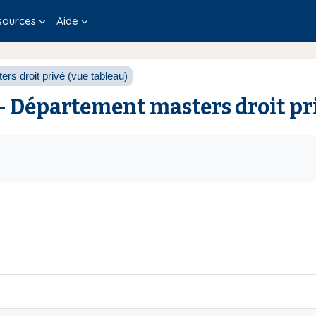
sources
Aide
s droit privé (vue tableau)
- Département masters droit pr