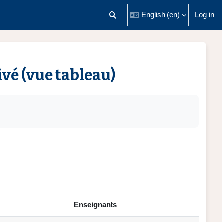
English ‎(en)‎
Log in
Toggle search input
ivé (vue tableau)
Enseignants