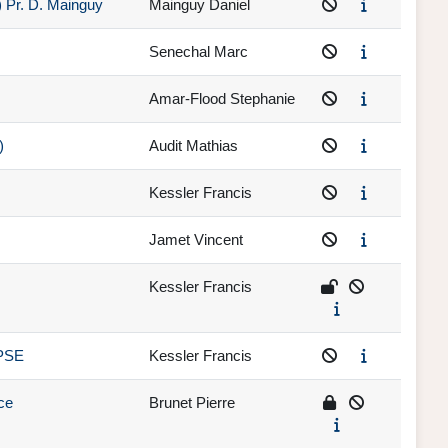
) Pr. D. Mainguy
Mainguy Daniel
Senechal Marc
Amar-Flood Stephanie
)
Audit Mathias
Kessler Francis
Jamet Vincent
Kessler Francis
 PSE
Kessler Francis
ce
Brunet Pierre