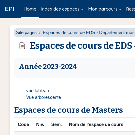
Skip to main content
EPI
Home
Index des espaces
Mon parcours
Res
Site pages
Espaces de cours de EDS - Département master
Espaces de cours de EDS 
Completion requirements
Année 2023-2024
vue tableau
Vue arborescente
Espaces de cours de Masters
Code
Niv.
Sem.
Nom de l'espace de cours