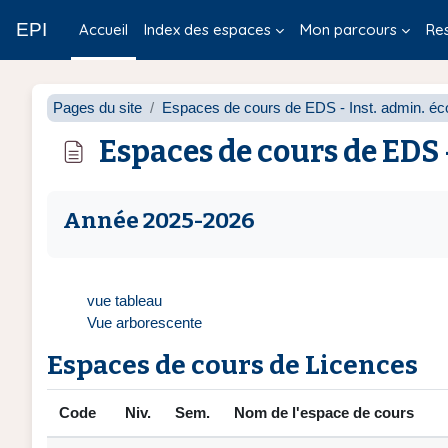
Passer au contenu principal
EPI
Accueil
Index des espaces
Mon parcours
Re
Pages du site
Espaces de cours de EDS - Inst. admin. éco
Espaces de cours de EDS 
Conditions d’achèvement
Année 2025-2026
vue tableau
Vue arborescente
Espaces de cours de Licences
Code
Niv.
Sem.
Nom de l'espace de cours