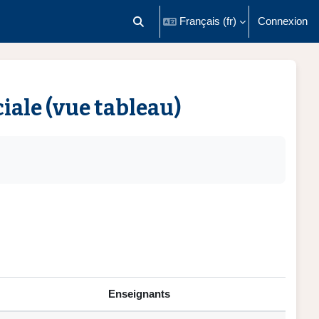
Français ‎(fr)‎
Connexion
Activer/désactiver la saisie de recherch
iale (vue tableau)
Enseignants